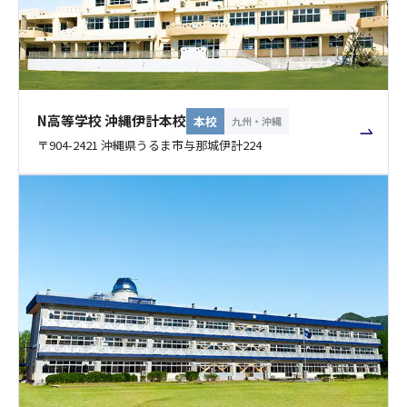
N高等学校 沖縄伊計本校
本校
九州・沖縄
〒904-2421 沖縄県うるま市与那城伊計224