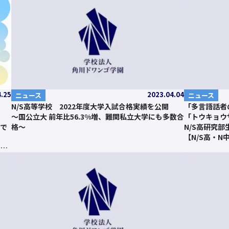
4.25
2023.04.04
ニュース
ニュース
N/S高等学校 2022年度大学入試合格実績を公開
「多言語話者
～国公立大 前年比56.3%増、難関私立大学にも多数合
「トウキョウ
場で
格～
N/S高研究
【N/S高・N
を歓