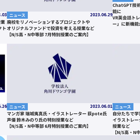
ChatGPT
能に
8.03
2023.06.29
ニュース
VR英会話ト
授業
廃校をリノベーションするプロジェクトや
ー」に新機能
クト
オリジナルファンドで投資を考える授業など
【N/S高・N中等部 7月特別授業のご案内】
6.26
2023.06.01
ニュース
ニュース
マンガ家 瑞城夷真氏・イラストレーター 荻pote氏
自分たちで学
声優 鈴木みのり氏の特別授業など
イラストレー
【N/S高・N中等部 6月特別授業のご案内】
授業など
【N/S高・N