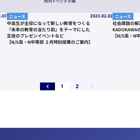
3.07
2023.02.02
ニュース
ニュース
中高生が主役になって新しい教育をつくる
社会課題の解
「未来の教育の当たり前」をテーマにした
KADOKAW
生徒のプレゼンイベントなど
【N/S高・N
【N/S高・N中等部 ２月特別授業のご案内】
ペ
ペ
1
2
ー
ー
ジ
ジ