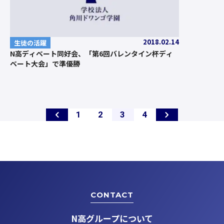
2018.02.14
生徒の活躍
N高ディベート同好会、「第6回バレンタイン杯ディ
ベート大会」で準優勝
ペ
ペ
ペ
ペ
1
2
3
4
ー
ー
ー
ー
ジ
ジ
ジ
ジ
CONTACT
N高グループについて