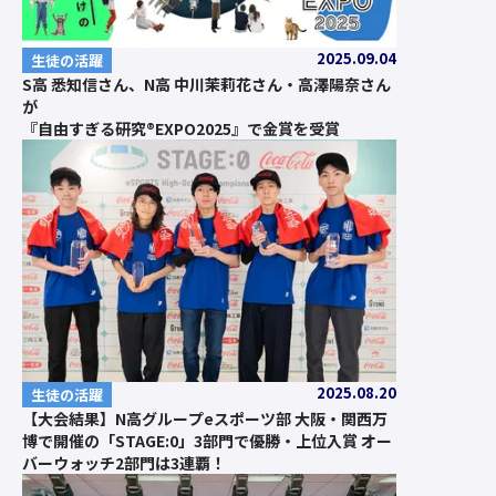
2025.09.04
生徒の活躍
S高 悉知信さん、N高 中川茉莉花さん・高澤陽奈さん
が
『自由すぎる研究®EXPO2025』で金賞を受賞
2025.08.20
生徒の活躍
【大会結果】N高グループeスポーツ部 大阪・関西万
博で開催の「STAGE:0」3部門で優勝・上位入賞 オー
バーウォッチ2部門は3連覇！