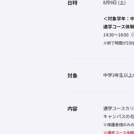
日時
8月9日 (土)
＜対象学年：中
通学コース体
14:30〜16:0
※終了時間が10
対象
中学3年生以上
内容
通学コースカ
キャンパスの
※保護者様のみ
※通学コース体験