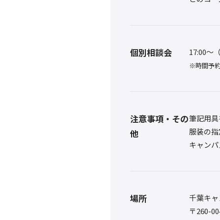
個別相談会
17:00
※時間予
注意事項・その
筆記用具
服装の指
他
キャンパ
場所
千葉キャ
〒260-