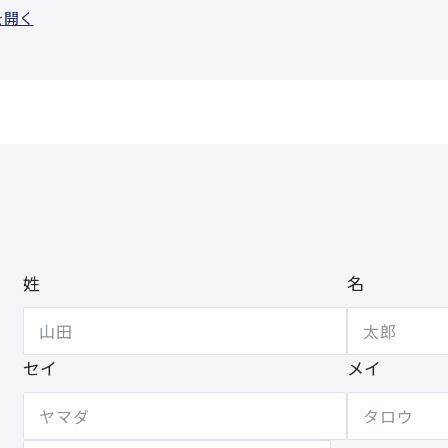
を開く
姓
名
セイ
メイ