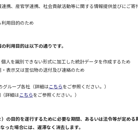
域連携、産官学連携、社会貢献活動等に関する情報提供並びにご寄
る利用目的のため
報の利用目的は以下の通りです。
、個人を識別できない形式に加工した統計データを作成するため
信・表示又は宣伝物の送付及び連絡のため
社のグループ各社（詳細は
こちら
をご参照ください。）
園（詳細は
こちら
をご参照ください。）
２）の目的を遂行するために必要な期間、あるいは法令等が定める
となった場合には、遅滞なく消去します。