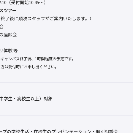
12:10（受付開始10:45～）
スツアー
0〜（終了後に順次スタッフがご案内いたします。）
会
の座談会
リ体験 等
ンキャンパス終了後、1時間程度の予定です。
の方は受付時にお申し出ください。
中学生・高校生以上）対象
ープの学校生活・在校生のプレゼンテーション・個別相談会