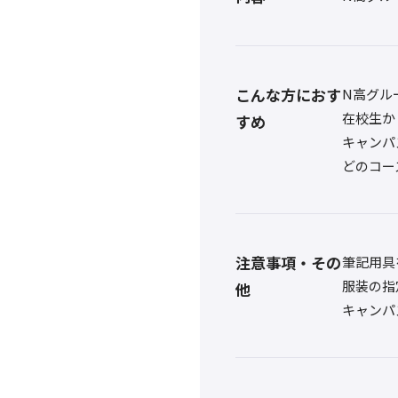
こんな方におす
N高グル
在校生か
すめ
キャンパ
どのコー
注意事項・その
筆記用具
服装の指
他
キャンパ