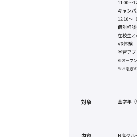
11:00〜
キャンパ
12:1
個別相談
在校生と
VR体験
学習アプ
※オープ
※お急ぎ
対象
全学年（
内容
N高グル