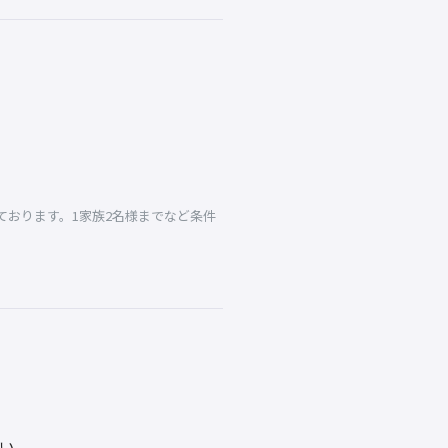
おります。1家族2名様までなど条件
い