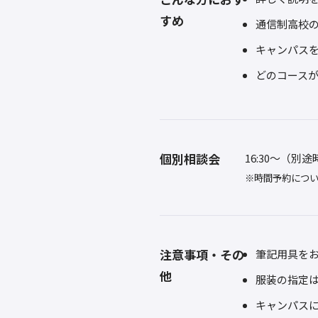
すめ
通信制高校
キャンパス
どのコース
個別相談会
16:30～（別
※時間予約につ
注意事項・その
筆記用具を
他
服装の指定
キャンパス