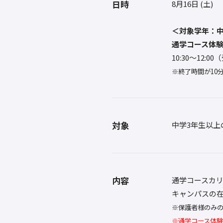
日時
8月16日 (土)
＜対象学年：中
通学コース体
10:30〜12:0
※終了時間が10
対象
中学3年生以上
内容
通学コースカ
キャンパスの
※保護者様のみ
※通学コース体験