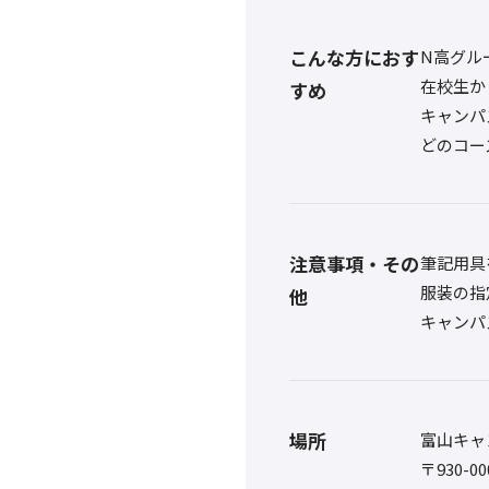
こんな方におす
N高グル
在校生か
すめ
キャンパ
どのコー
注意事項・その
筆記用具
服装の指
他
キャンパ
場所
富山キャ
〒930-