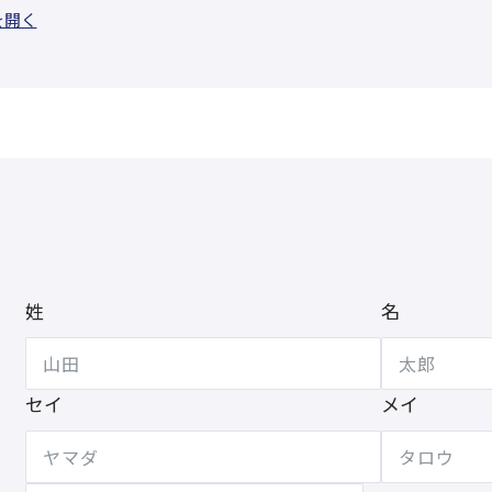
を開く
姓
名
セイ
メイ