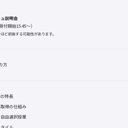
シュ説明会
0（受付開始15:45～）
分ほど前後する可能性があります。
の方
プの特長
格取得の仕組み
る自由選択授業
スタイル