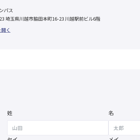
ンパス
1123 埼玉県川越市脇田本町16-23 川越駅前ビル6階
を開く
姓
名
セイ
メイ