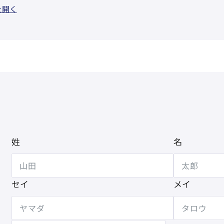
を開く
姓
名
セイ
メイ