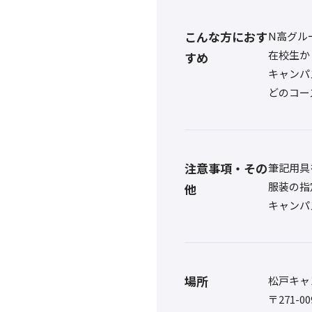
こんな方におす
N高グル
在校生か
すめ
キャンパ
どのコー
注意事項・その
筆記用具
服装の指
他
キャンパ
場所
松戸キャ
〒271-