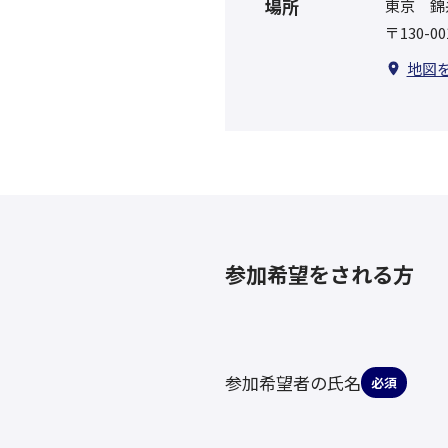
場所
東京 錦
〒130-
地図
参加希望をされる方
参加希望者の氏名
必須