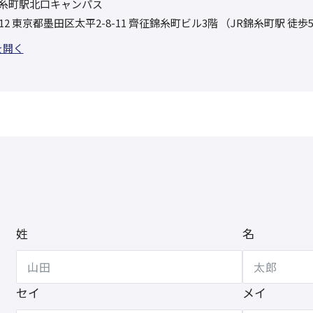
糸町駅北口キャンパス
0012 東京都墨田区太平2-8-11 齊征錦糸町ビル3階 （JR錦糸町駅 徒歩
を開く
姓
名
セイ
メイ