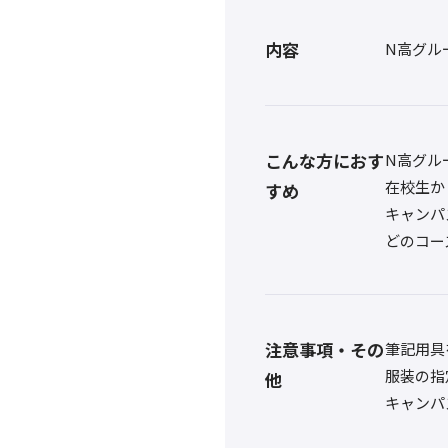
内容
N高グル
こんな方におす
N高グル
在校生か
すめ
キャンパ
どのコー
注意事項・その
筆記用具
服装の指
他
キャンパ