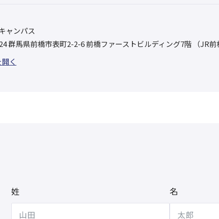
キャンパス
0024 群馬県前橋市表町2-2-6 前橋ファーストビルディング7階 （JR
を開く
姓
名