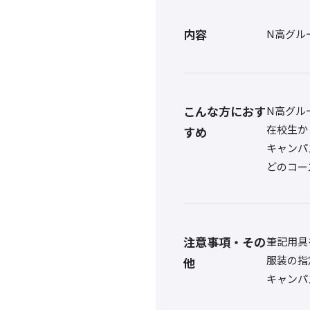
内容
N高グル
こんな方におす
N高グル
在校生か
すめ
キャンパ
どのコー
注意事項・その
筆記用具
服装の指
他
キャンパ