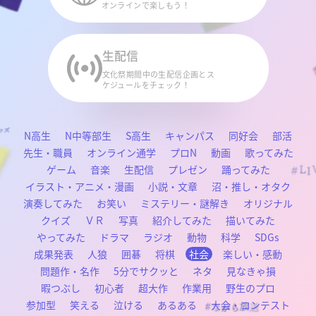
オンラインで楽しもう！
生配信
文化祭期間中の生配信企画とス
ケジュールをチェック！
N高生
N中等部生
S高生
キャンパス
同好会
部活
先生・職員
オンライン通学
プロN
動画
歌ってみた
ゲーム
音楽
生配信
プレゼン
踊ってみた
イラスト・アニメ・漫画
小説・文章
沼・推し・オタク
演奏してみた
お笑い
ミステリー・謎解き
オリジナル
クイズ
ＶＲ
写真
紹介してみた
描いてみた
やってみた
ドラマ
ラジオ
動物
科学
SDGs
成果発表
人狼
囲碁
将棋
社会
楽しい・感動
問題作・名作
5分でサクッと
ネタ
見なきゃ損
暇つぶし
初心者
超大作
作業用
野生のプロ
参加型
笑える
泣ける
あるある
大会・コンテスト