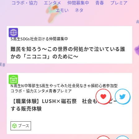
コラボ・協力
エンタメ
仲間募集中
青春
プレミア
エモい
ネタ
S高生
SDGs
社会
泣ける
仲間募集中
難民を知ろう～この世界の何処かで泣いている誰
かの「ニコニコ」のために～
N高生
N中等部生
S高生
やってみた
社会
見なきゃ損
初心者
参加型
コラボ・協力
エンタメ
青春
プレミア
【職業体験】LUSH×磁石祭 社会もハッピーに
する販売体験
ブース