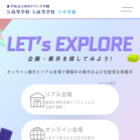
TOP
企画・展示一覧
生配信タイムスケジュール
オンライン展示とリアル会場で開催中の展示および生配信を掲載中
会場レポート
リアル会場
幕張の現地会場にてたくさんの
企画が展開！
いいね履歴
オンライン会場
磁石祭とは
いますぐ見られる生徒の企画を