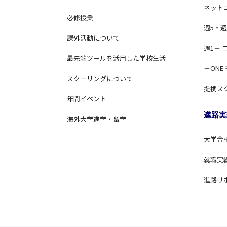
ネット
必修授業
週5・週
課外活動について
週1＋ 
最先端ツールを活用した学校生活
＋ONE
スクーリングについて
提携ス
年間イベント
進路実
海外大学進学・留学
大学合
就職実
進路サ