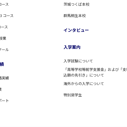
コース
茨城つくば本校
3 コース
群馬桐生本校
コース
インタビュー
 授業
入学案内
クール
入学試験について
績
「高等学校等就学支援金」および「支
込額の先引き」について
格実績
海外からの入学について
績
特別奨学生
ポート