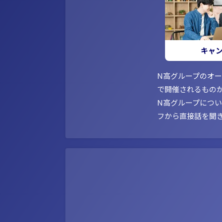
キャ
N高グループのオ
で開催されるもの
N高グループにつ
フから直接話を聞