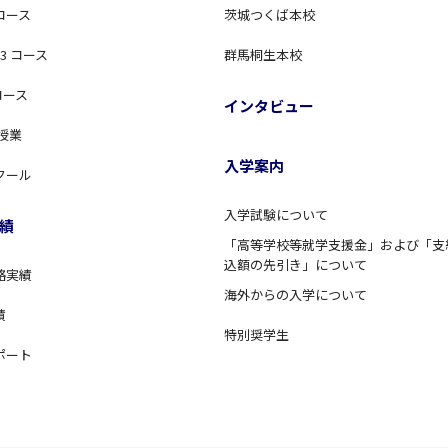
コース
茨城つくば本校
3 コース
群馬桐生本校
コース
インタビュー
 授業
入学案内
クール
入学試験について
績
「高等学校等就学支援金」および「支
込額の先引き」について
格実績
海外からの入学について
績
特別奨学生
ポート