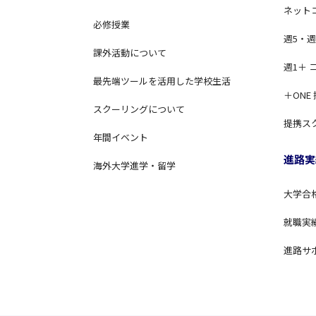
ネット
必修授業
週5・週
課外活動について
週1＋ 
最先端ツールを活用した学校生活
＋ONE
スクーリングについて
提携ス
年間イベント
進路実
海外大学進学・留学
大学合
就職実
進路サ