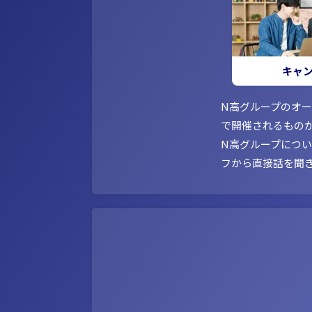
キャ
N高グループのオ
で開催されるもの
N高グループにつ
フから直接話を聞