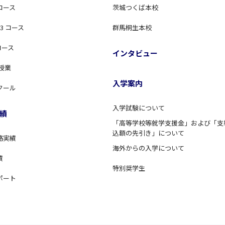
コース
茨城つくば本校
3 コース
群馬桐生本校
コース
インタビュー
 授業
入学案内
クール
入学試験について
績
「高等学校等就学支援金」および「支
込額の先引き」について
格実績
海外からの入学について
績
特別奨学生
ポート