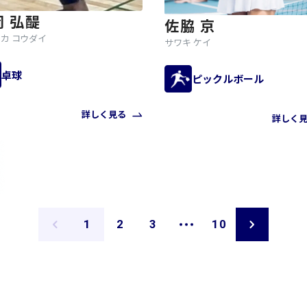
岡 弘醍
佐脇 京
カ コウダイ
サワキ ケイ
卓球
ピックルボール
詳しく見る
詳しく
ペ
ペ
ペ
ペ
1
2
3
10
ー
ー
ー
ー
ジ
ジ
ジ
ジ