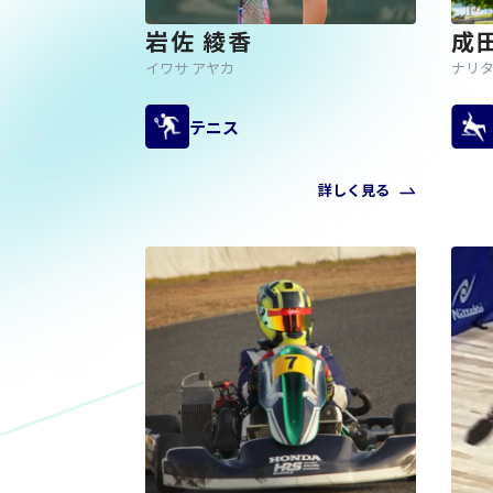
岩佐 綾香
成
イワサ アヤカ
ナリタ
テニス
詳しく見る