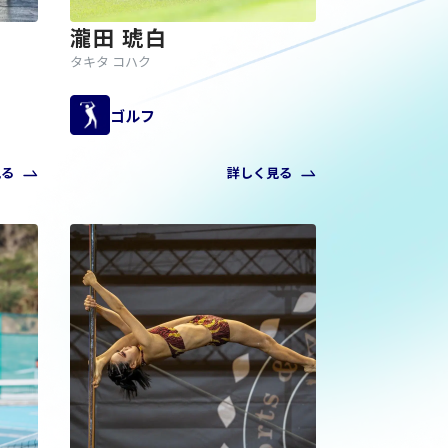
瀧田 琥白
タキタ コハク
ゴルフ
見る
詳しく見る