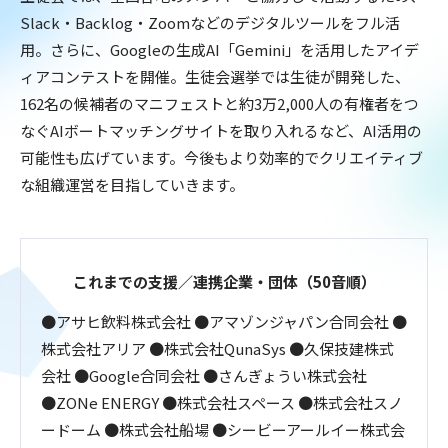
Slack・Backlog・Zoomなどのデジタルツールをフル活
用。さらに、Googleの生成AI「Gemini」を活用したアイデ
ィアコンテストを開催。生徒会選挙では生徒が開発した、
162名の候補者のマニフェストと約3万2,000人の有権者をつ
なぐAIボートマッチングサイトを取り入れるなど、AI活用の
可能性も広げています。今後もより効率的でクリエイティブ
な組織運営を目指していきます。
これまでの支援／連携企業・団体（50音順）
●アサヒ飲料株式会社 ●アマゾンジャパン合同会社 ●
株式会社アリア ●株式会社QunaSys ●久保技建株式
会社 ●Google合同会社 ●さんぎょうい株式会社
●ZONe ENERGY ●株式会社スペース ●株式会社スノ
ードーム ●株式会社船場 ●シービーアールイー株式会