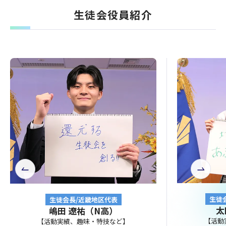
生徒会役員紹介
前
次
へ
へ
生徒
生徒会長/近畿地区代表
太
嶋田 遼祐（N高）
【活動
【活動実績、趣味・特技など】