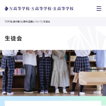
TOP
/
私達の魅力
/
課外活動について
/
生徒会
生徒会