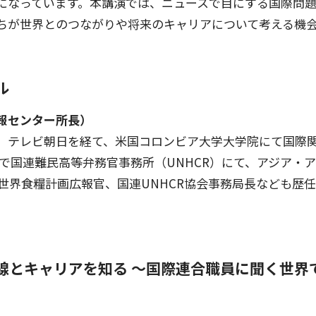
になっています。本講演では、ニュースで目にする国際問
ちが世界とのつながりや将来のキャリアについて考える機
ル
報センター所長）
、テレビ朝日を経て、米国コロンビア大学大学院にて国際
年末まで国連難民高等弁務官事務所（UNHCR）にて、アジア
世界食糧計画広報官、国連UNHCR協会事務局長なども歴任。
線とキャリアを知る 〜国際連合職員に聞く世界