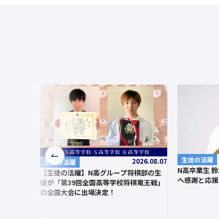
前
生徒の活躍
2026.08.07
生徒の活躍
N高卒業生 
へ
【生徒の活躍】N高グループ将棋部の生
へ感謝と応援
徒が「第39回全国高等学校将棋竜王戦」
の全国大会に出場決定！