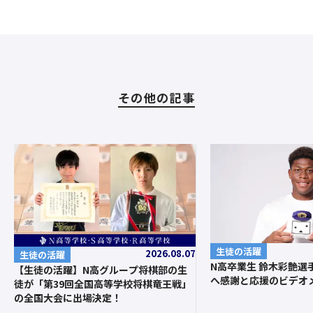
その他の記事
生徒の活躍
2026.08.07
生徒の活躍
N高卒業生 鈴木彩艶選
【生徒の活躍】N高グループ将棋部の生
へ感謝と応援のビデオ
徒が「第39回全国高等学校将棋竜王戦」
の全国大会に出場決定！