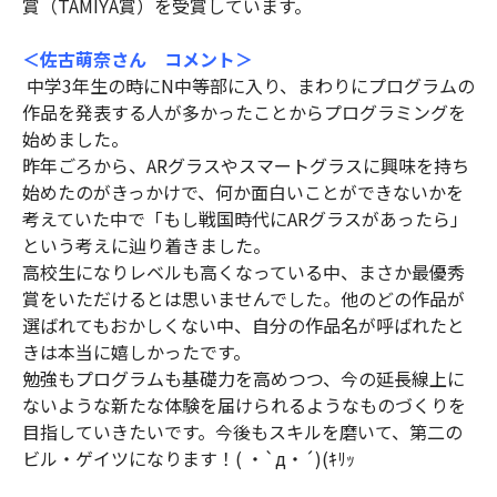
賞（TAMIYA賞）を受賞しています。
＜佐古萌奈さん コメント＞
中学3年生の時にN中等部に入り、まわりにプログラムの
作品を発表する人が多かったことからプログラミングを
始めました。
昨年ごろから、ARグラスやスマートグラスに興味を持ち
始めたのがきっかけで、何か面白いことができないかを
考えていた中で「もし戦国時代にARグラスがあったら」
という考えに辿り着きました。
高校生になりレベルも高くなっている中、まさか最優秀
賞をいただけるとは思いませんでした。他のどの作品が
選ばれてもおかしくない中、自分の作品名が呼ばれたと
きは本当に嬉しかったです。
勉強もプログラムも基礎力を高めつつ、今の延長線上に
ないような新たな体験を届けられるようなものづくりを
目指していきたいです。
今後もスキルを磨いて、第二の
ビル・ゲイツになります！
( ・`д・´)(ｷﾘｯ