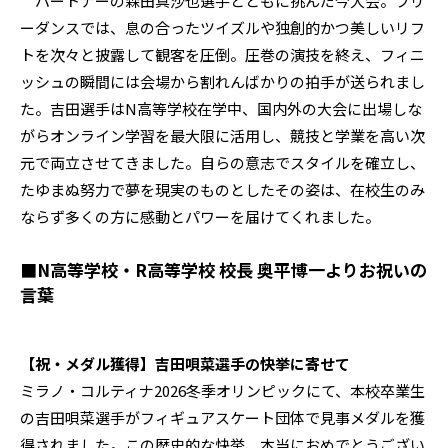
パートナーの森田真沙也選手とともに挑んだ今大会。フリ
ーダンスでは、息の合ったツイズルや独創的かつ美しいリフ
トを次々と披露して観客を圧倒。圧巻の演技を終え、フィニ
ッシュの瞬間には会場から割れんばかりの拍手が送られまし
た。吉田選手はN高等学校在学中、国内外の大会に出場しな
がらオンライン学習を最大限に活用し、競技と学業を高い次
元で両立させてきました。自らの意志でスタイルを確立し、
たゆまぬ努力で夢を現実のものとしたその姿は、在校生のみ
ならず多くの方に感動とパワーを届けてくれました。
■N高等学校・R高等学校 校長 奥平博一よりお祝いの
言葉
【祝・メダル獲得】吉田唄菜選手の快挙に寄せて
ミラノ・コルティナ2026冬季オリンピックにて、本校卒業生
の吉田唄菜選手がフィギュアスケート団体で見事メダルを獲
得されました。この歴史的な快挙、本当におめでとうござい