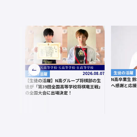
前
生徒の活躍
2026.08.07
生徒の活躍
N高卒業生 
へ
【生徒の活躍】N高グループ将棋部の生
へ感謝と応援
徒が「第39回全国高等学校将棋竜王戦」
の全国大会に出場決定！