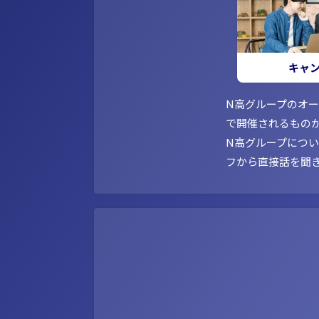
キャ
N高グループのオ
で開催されるもの
N高グループにつ
フから直接話を聞