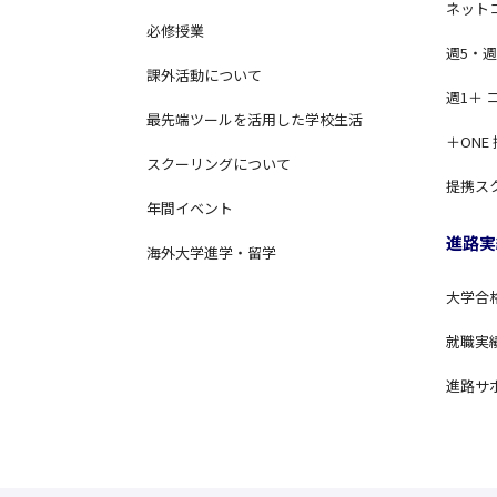
ネット
必修授業
週5・週
課外活動について
週1＋ 
最先端ツールを活用した学校生活
＋ONE
スクーリングについて
提携ス
年間イベント
進路実
海外大学進学・留学
大学合
就職実
進路サ