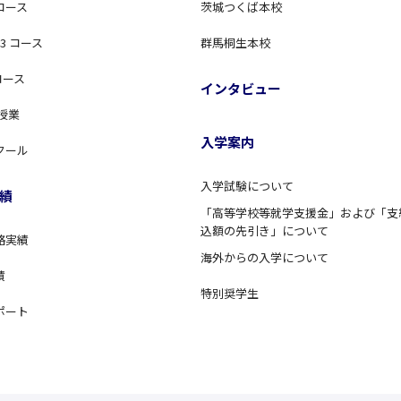
コース
茨城つくば本校
3 コース
群馬桐生本校
コース
インタビュー
 授業
入学案内
クール
入学試験について
績
「高等学校等就学支援金」および「支
込額の先引き」について
格実績
海外からの入学について
績
特別奨学生
ポート