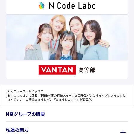
TOP
/
ニュース・トピックス
/
あまじょっぱいは正義!! N高生考案の背徳スイーツお団子型パンにホイップ＆きなこ＆と
ろ～りタレ…ご褒美みたらしパン『みたらしコッペ』が商品化！
N高グループの概要
私達の魅力