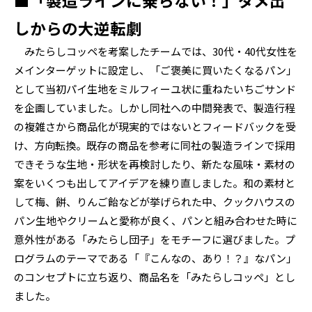
■「製造ラインに乗らない！」ダメ出
しからの大逆転劇
みたらしコッペを考案したチームでは、30代・40代女性を
メインターゲットに設定し、「ご褒美に買いたくなるパン」
として当初パイ生地をミルフィーユ状に重ねたいちごサンド
を企画していました。しかし同社への中間発表で、製造行程
の複雑さから商品化が現実的ではないとフィードバックを受
け、方向転換。既存の商品を参考に同社の製造ラインで採用
できそうな生地・形状を再検討したり、新たな風味・素材の
案をいくつも出してアイデアを練り直しました。和の素材と
して梅、餅、りんご飴などが挙げられた中、クックハウスの
パン生地やクリームと愛称が良く、パンと組み合わせた時に
意外性がある「みたらし団子」をモチーフに選びました。プ
ログラムのテーマである「『こんなの、あり！？』なパン」
のコンセプトに立ち返り、商品名を「みたらしコッペ」とし
ました。