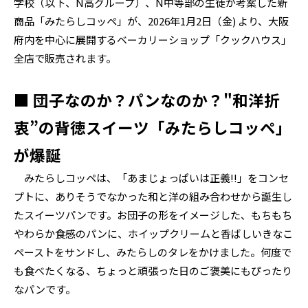
学校（以下、N高グループ）、N中等部の生徒が考案した新
商品「みたらしコッペ」が、2026年1月2日（金) より、大阪
府内を中心に展開するベーカリーショップ「クックハウス」
全店で販売されます。
■ 団子なのか？パンなのか？"和洋折
衷”の背徳スイーツ「みたらしコッペ」
が爆誕
みたらしコッペは、「あまじょっぱいは正義!!」をコンセ
プトに、ありそうでなかった和と洋の組み合わせから誕生し
たスイーツパンです。お団子の形をイメージした、もちもち
やわらか食感のパンに、ホイップクリームと香ばしいきなこ
ペーストをサンドし、みたらしのタレをかけました。何度で
も食べたくなる、ちょっと頑張った日のご褒美にもぴったり
なパンです。