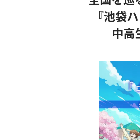
『池袋ハ
中高