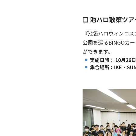
❑ 池ハロ散策ツア
『池袋ハロウィンコスプ
公園を巡るBINGO
ができます。
実施日時： 10月26日（
集合場所：IKE・SU