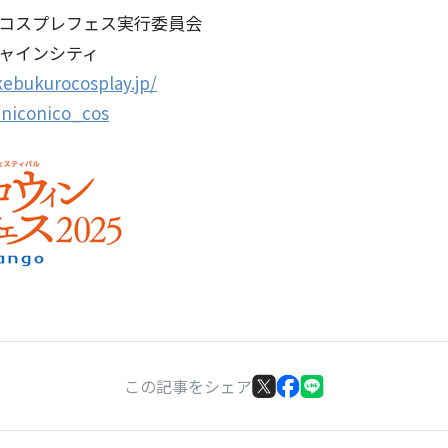
ンコスプレフェス実行委員会
シャインシティ
ikebukurocosplay.jp/
/niconico_cos
この記事をシェア