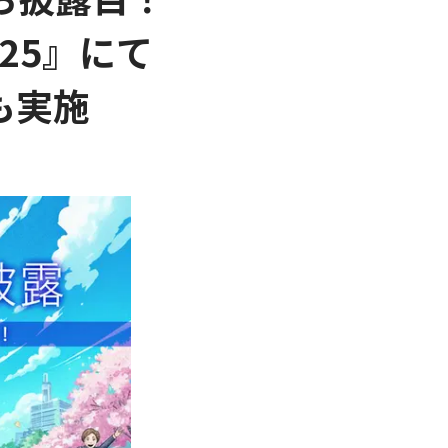
25』にて
も実施