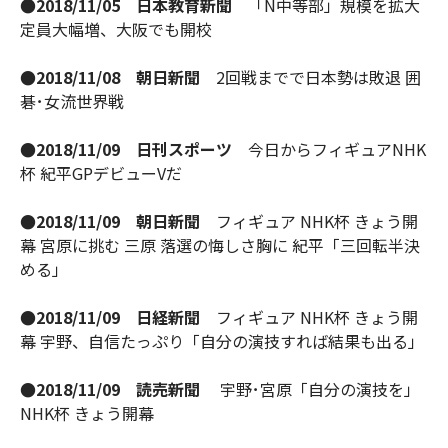
●2018/11/05 日本教育新聞
「N中等部」規模を拡大
定員大幅増、大阪でも開校
●2018/11/08 朝日新聞
2回戦までで日本勢は敗退 囲
碁･女流世界戦
●2018/11/09 日刊スポーツ
今日からフィギュアNHK
杯 紀平GPデビューVだ
●2018/11/09 朝日新聞
フィギュア NHK杯 きょう開
幕 宮原に挑む 三原 落選の悔しさ胸に 紀平「三回転半決
める」
●2018/11/09 日経新聞
フィギュア NHK杯 きょう開
幕 宇野、自信たっぷり「自分の演技すれば結果も出る」
●2018/11/09 読売新聞
宇野･宮原「自分の演技を」
NHK杯 きょう開幕