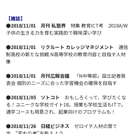
【雑誌】
●2018/11/01 月刊 私塾界
特集 教育ICT考 2018A/W
子供の生きる力を育む実践的で興味深い学び
●2018/11/01 リクルート カレッジマネジメント
通信
制高校の新たな挑戦 N高等学校の教育内容と目指す人材
像
●2018/11/01 月刊広報会議
「N中等部」設立記者発
表会 個別のニーズに合った学習機会の確保を目指す
●2018/11/05 ソトコト
おもしろくって、学びたくな
る！ユニークな学校ガイト18。授業も学校生活もITで。
通学コースも用意され、起業向けのプログラムも！
●2018/11/26 日経ビジネス
ゼロイチ人材の育て
方 “変わり者”を称えよう