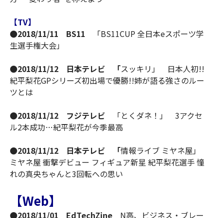
【TV】
●2018/11/11 BS11
「BS11CUP 全日本eスポーツ学
生選手権大会」
●2018/11/12 日本テレビ 「
スッキリ」 日本人初!!
紀平梨花GPシリーズ初出場で優勝!!姉が語る強さのルー
ツとは
●2018/11/12
フジテレビ
「とくダネ！」 3アクセ
ル2本成功…紀平梨花が今季最高
●2018/11/12 日本テレビ 「
情報ライブ ミヤネ屋」
ミヤネ屋 衝撃デビュー フィギュア新星 紀平梨花選手 憧
れの真央ちゃんと3回転への思い
【Web】
●2018/11/01 EdTechZine
N高、ビジネス・ブレー