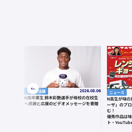
2026.08.06
前
生徒の活躍
ニュース
N高卒業生 鈴木彩艶選手が母校の在校生
へ
N高生が味の
へ感謝と応援のビデオメッセージを寄贈
ーザ」のプロ
む！
優秀作品は味
ト・YouTu