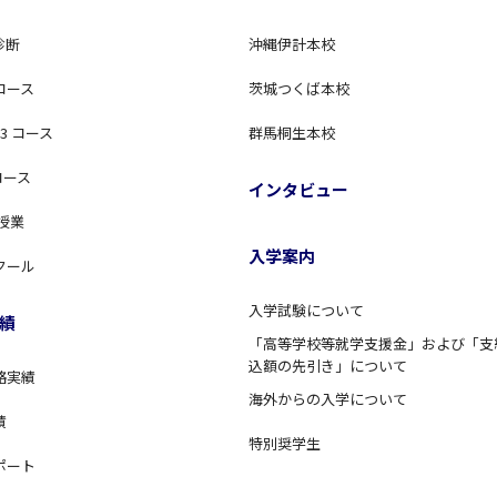
診断
沖縄伊計本校
コース
茨城つくば本校
3 コース
群馬桐生本校
コース
インタビュー
 授業
入学案内
クール
入学試験について
績
「高等学校等就学支援金」および「支
込額の先引き」について
格実績
海外からの入学について
績
特別奨学生
ポート