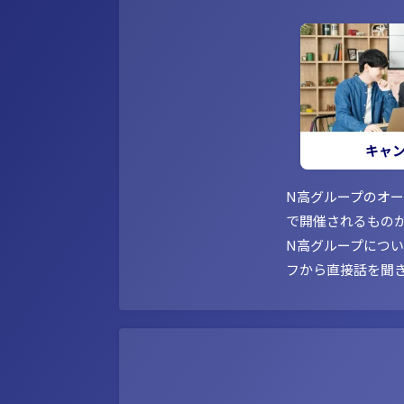
キャ
N高グループのオ
で開催されるもの
N高グループにつ
フから直接話を聞