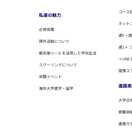
コース
私達の魅力
ネット
必修授業
週5・週
課外活動について
週1＋ 
最先端ツールを活用した学校生活
＋ONE
スクーリングについて
提携ス
年間イベント
進路実
海外大学進学・留学
大学合
就職実
進路サ