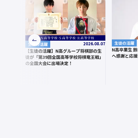
前
生徒の活躍
2026.08.07
生徒の活躍
N高卒業生 
へ
【生徒の活躍】N高グループ将棋部の生
へ感謝と応援
徒が「第39回全国高等学校将棋竜王戦」
の全国大会に出場決定！