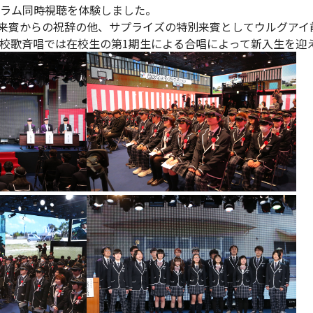
ラム同時視聴を体験しました。
来賓からの祝辞の他、サプライズの特別来賓としてウルグアイ
校歌斉唱では在校生の第1期生による合唱によって新入生を迎