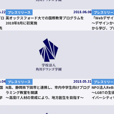
6.22
2018.06.08
プレスリリース
プレスリリー
プロ
英オックスフォード大での国際教育プログラムを
「Webデザイ
2018年8月に初実施
～デザインか
売
から学び、プ
6.04
2018.05.31
プレスリリース
プレスリリー
を国
N高、静岡県下田市と連携し、市内中学生向けプログ
NPO法人Re
ラミング教室を開講
～LGBTの
学
～高度IT人材の育成により、地方創生を目指す～
イバーシティ