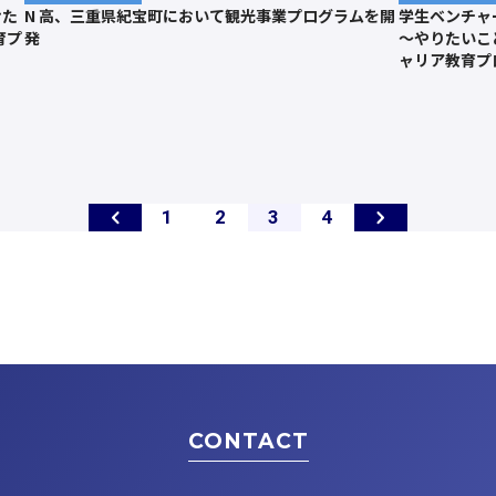
けた
N 高、三重県紀宝町において観光事業プログラムを開
学生ベンチャ
育プ
発
～やりたいこ
ャリア教育プ
ペ
ペ
ペ
ペ
1
2
3
4
ー
ー
ー
ー
ジ
ジ
ジ
ジ
CONTACT