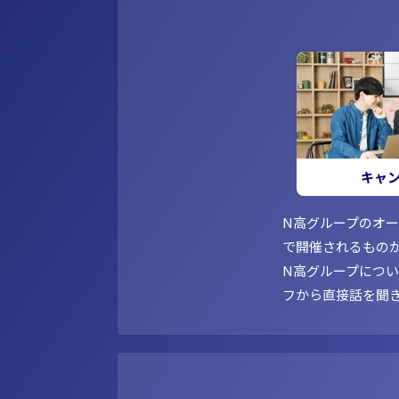
キャ
N高グループのオ
で開催されるもの
N高グループにつ
フから直接話を聞