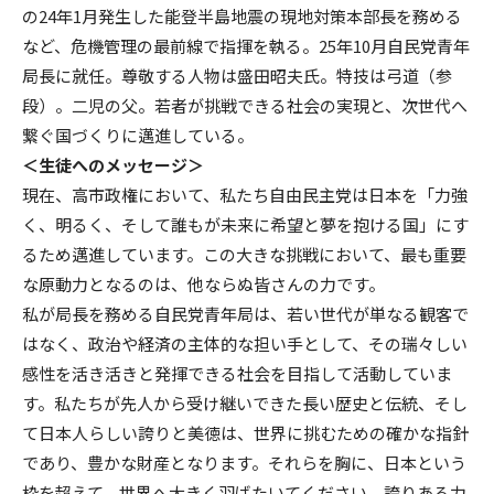
の24年1月発生した能登半島地震の現地対策本部長を務める
など、危機管理の最前線で指揮を執る。25年10月自民党青年
局長に就任。尊敬する人物は盛田昭夫氏。特技は弓道（参
段）。二児の父。若者が挑戦できる社会の実現と、次世代へ
繋ぐ国づくりに邁進している。
＜生徒へのメッセージ＞
現在、高市政権において、私たち自由民主党は日本を「力強
く、明るく、そして誰もが未来に希望と夢を抱ける国」にす
るため邁進しています。この大きな挑戦において、最も重要
な原動力となるのは、他ならぬ皆さんの力です。
私が局長を務める自民党青年局は、若い世代が単なる観客で
はなく、政治や経済の主体的な担い手として、その瑞々しい
感性を活き活きと発揮できる社会を目指して活動していま
す。私たちが先人から受け継いできた長い歴史と伝統、そし
て日本人らしい誇りと美徳は、世界に挑むための確かな指針
であり、豊かな財産となります。それらを胸に、日本という
枠を超えて、世界へ大きく羽ばたいてください。誇りある力