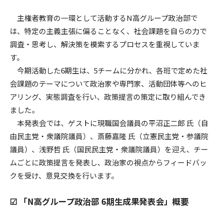
主権者教育の一環として活動するN高グループ政治部で
は、特定の主義主張に偏ることなく、社会課題を自らの力で
調査・思考し、解決策を模索するプロセスを重視していま
す。
今期活動した6期生は、5チームに分かれ、各班で定めた社
会課題のテーマについて政治家や専門家、活動団体等へのヒ
アリング、実態調査を行い、政策提言の策定に取り組んでき
ました。
本発表会では、ゲストに現職国会議員の平沼正二郎 氏（自
由民主党・衆議院議員）、斎藤嘉隆 氏（立憲民主党・参議院
議員）、浅野哲 氏（国民民主党・衆議院議員）を迎え、チー
ムごとに政策提言を発表し、政治家の視点からフィードバッ
クを受け、意見交換を行います。
☑︎ 「N高グループ政治部 6期生成果発表会」概要