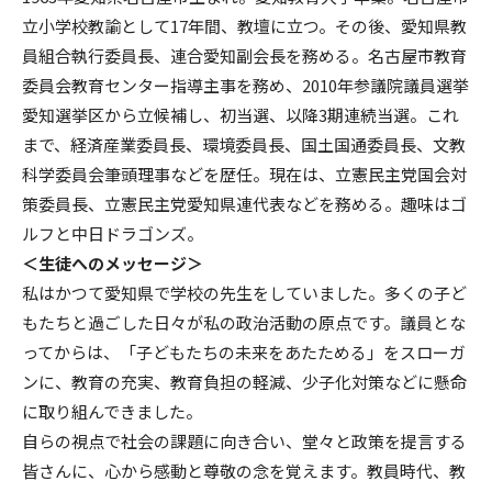
立小学校教諭として17年間、教壇に立つ。その後、愛知県教
員組合執行委員長、連合愛知副会長を務める。名古屋市教育
委員会教育センター指導主事を務め、2010年参議院議員選挙
愛知選挙区から立候補し、初当選、以降3期連続当選。これ
まで、経済産業委員長、環境委員長、国土国通委員長、文教
科学委員会筆頭理事などを歴任。現在は、立憲民主党国会対
策委員長、立憲民主党愛知県連代表などを務める。趣味はゴ
ルフと中日ドラゴンズ。
＜生徒へのメッセージ＞
私はかつて愛知県で学校の先生をしていました。多くの子ど
もたちと過ごした日々が私の政治活動の原点です。議員とな
ってからは、「子どもたちの未来をあたためる」をスローガ
ンに、教育の充実、教育負担の軽減、少子化対策などに懸命
に取り組んできました。
自らの視点で社会の課題に向き合い、堂々と政策を提言する
皆さんに、心から感動と尊敬の念を覚えます。教員時代、教