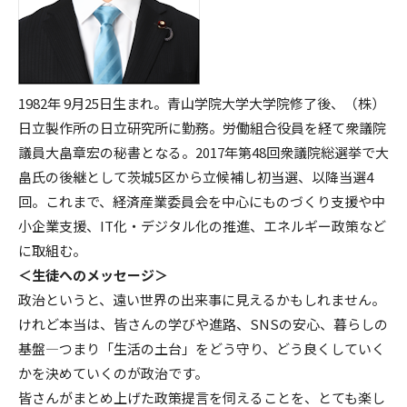
1982年 9月25日生まれ。青山学院大学大学院修了後、（株）
日立製作所の日立研究所に勤務。労働組合役員を経て衆議院
議員大畠章宏の秘書となる。2017年第48回衆議院総選挙で大
畠氏の後継として茨城5区から立候補し初当選、以降当選4
回。これまで、経済産業委員会を中心にものづくり支援や中
小企業支援、IT化・デジタル化の推進、エネルギー政策など
に取組む。
＜生徒へのメッセージ＞
政治というと、遠い世界の出来事に見えるかもしれません。
けれど本当は、皆さんの学びや進路、SNSの安心、暮らしの
基盤―つまり「生活の土台」をどう守り、どう良くしていく
かを決めていくのが政治です。
皆さんがまとめ上げた政策提言を伺えることを、とても楽し