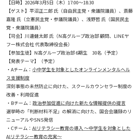
【日時】2026年3月5日（木）17:00〜18:30
【ゲスト】平沼正二郎 氏（自由民主党・衆議院議員）、斎藤
嘉隆 氏（立憲民主党・参議院議員）、浅野哲 氏（国民民主
党・衆議院議員）
【司会】川邊健太郎 氏（N高グループ政治部 顧問、LINEヤ
フー株式会社 代表取締役会長）
【参加生徒】N高グループ政治部 6期生 30名（予定）
【発表テーマ】（予定）
・Aチーム：
小中学生を対象としたオンラインメンタルヘル
ス支援制度
深刻事態の未然防止に向けた、スクールカウンセラー制度の
改善・利用促進
・Bチーム：
政治参加促進に向けた新たな情報提供の提言
選挙時の「判断材料不足」の解消に向けた、国会会議録のリ
ニューアルやSNS発信
・Cチーム：
AIリテラシー教育の導入 〜中学生を対象とした
AIリテラシー教育の充実〜