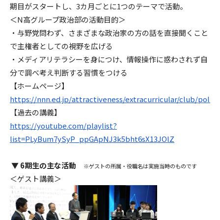
期目がスタートし、3カ月ごとに1つのテーマで活動。
＜N高グループ政治部の活動目的＞
・与野党問わず、さまざまな政治家の方の話を直接聞くこと
で主権者としての視野を広げる
・メディアリテラシーを身につけ、情報操作に惑わされず自
分で調べ考え判断する習慣をつける
【ホームページ】
https://nnn.ed.jp/attractiveness/extracurricular/club/politi
【過去の講義】
https://youtube.com/playlist?
list=PLyBum7ySyP_ppGApNJ3k5bht6sX13JOlZ
▼ 6期生の主な活動
※ゲストの所属・役職名は実施当時のものです
＜ゲスト講義＞