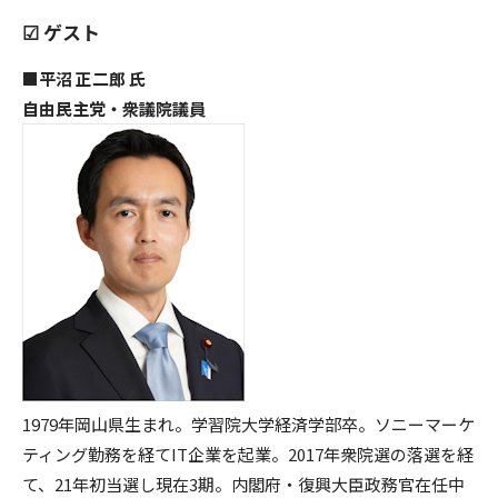
☑︎ ゲスト
■平沼 正二郎 氏
自由民主党・衆議院議員
1979年岡山県生まれ。学習院大学経済学部卒。ソニーマーケ
ティング勤務を経てIT企業を起業。2017年衆院選の落選を経
て、21年初当選し現在3期。内閣府・復興大臣政務官在任中