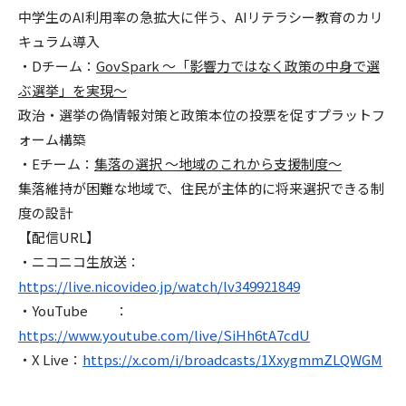
中学生のAI利用率の急拡大に伴う、AIリテラシー教育のカリ
キュラム導入
・Dチーム：
GovSpark 〜「影響力ではなく政策の中身で選
ぶ選挙」を実現〜
政治・選挙の偽情報対策と政策本位の投票を促すプラットフ
ォーム構築
・Eチーム：
集落の選択 〜地域のこれから支援制度〜
集落維持が困難な地域で、住民が主体的に将来選択できる制
度の設計
【配信URL】
・ニコニコ生放送：
https://live.nicovideo.jp/watch/lv349921849
・YouTube ：
https://www.youtube.com/live/SiHh6tA7cdU
・X Live：
https://x.com/i/broadcasts/1XxygmmZLQWGM