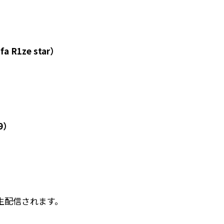
1ze star）
9）
は生配信されます。