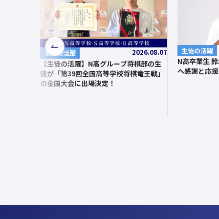
前
生徒の活躍
2026.08.07
生徒の活躍
N高卒業生 
へ
【生徒の活躍】N高グループ将棋部の生
へ感謝と応援
徒が「第39回全国高等学校将棋竜王戦」
の全国大会に出場決定！