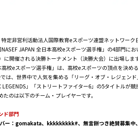
は、特定非営利活動法人国際教育eスポーツ連盟ネットワーク日
回NASEF JAPAN 全日本高校eスポーツ選手権」の4部門にお
（日）に開催される決勝トーナメント（決勝大会）に出場しま
N 全日本高校eスポーツ選手権」は、高校eスポーツの頂点を決
会では、世界中で人気を集める「リーグ・オブ・レジェンド
PEX LEGENDS」「ストリートファイター6」の5タイトル
めたのは以下のチーム・プレイヤーです。
ンド部門
ー：gomakata、kkkkkkkkk⁩#⁦、無言餅つき絶賛募集