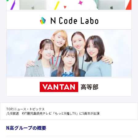
TOP
/
ニュース・トピックス
/
5/8放送 KYT鹿児島読売テレビ「もっとIt推しTV」にS高生が出演
N高グループの概要