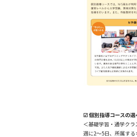
☑︎ 個別指導コースの
＜基礎学習・通学クラ
週に2〜5日、所属す