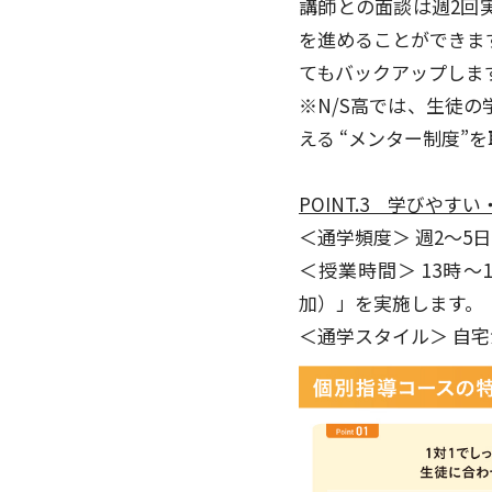
講師との面談は週2回
を進めることができま
てもバックアップしま
※N/S高では、生徒
える “メンター制度”
POINT.3 学びや
＜通学頻度＞ 週2～
＜授業時間＞ 13時
加）」を実施します。
＜通学スタイル＞ 自