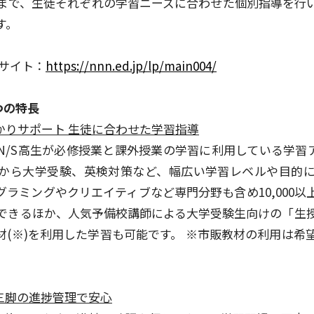
まで、生徒それぞれの学習ニーズに合わせた個別指導を行
す。
ブサイト：
https://nnn.ed.jp/lp/main004/
つの特長
しっかりサポート 生徒に合わせた学習指導
N/S高生が必修授業と課外授業の学習に利用している学習
から大学受験、英検対策など、幅広い学習レベルや目的
ラミングやクリエイティブなど専門分野も含め10,000以
できるほか、人気予備校講師による大学受験生向けの「生
材(※)を利用した学習も可能です。 ※市販教材の利用は希
。
人三脚の進捗管理で安心