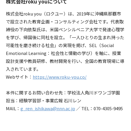
株式会社roku youについて
株式会社roku you（ロクユー）は、2019年に沖縄県那覇市
で設立された教育企画・コンサルティング会社です。代表取
締役の下向依梨氏は、米国ペンシルベニア大学で発達心理学
を学び、帰国後に同社を設立。「一人ひとりの生まれ持った
可能性を磨き続ける社会」の実現を掲げ、SEL（Social
Emotional Learning：社会性と情動の学び）を軸に、授業
設計支援や教員研修、教材開発を行い、全国の教育現場に導
入されています。
Webサイト：
https://www.roku-you.co/
本件に関するお問い合わせ先：学校法人角川ドワンゴ学園
担当：経験学習部・事業広報 石川レン
MAlL：
g_ren_ishikawa@nnn.ac.jp
／ TEL：070-4305-9495