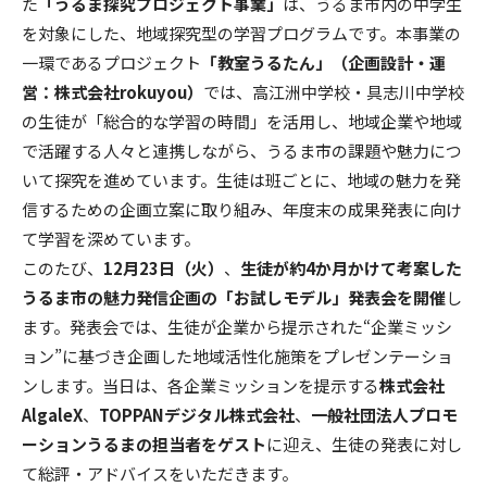
た
「うるま探究プロジェクト事業」
は、うるま市内の中学生
を対象にした、地域探究型の学習プログラムです。本事業の
一環であるプロジェクト
「教室うるたん」（企画設計・運
営：株式会社rokuyou）
では、高江洲中学校・具志川中学校
の生徒が「総合的な学習の時間」を活用し、地域企業や地域
で活躍する人々と連携しながら、うるま市の課題や魅力につ
いて探究を進めています。生徒は班ごとに、地域の魅力を発
信するための企画立案に取り組み、年度末の成果発表に向け
て学習を深めています。
このたび、
12月23日（火）
、
生徒が約4か月かけて考案した
うるま市の魅力発信企画の「お試しモデル」発表会を開催
し
ます。発表会では、生徒が企業から提示された“企業ミッシ
ョン”に基づき企画した地域活性化施策をプレゼンテーショ
ンします。当日は、各企業ミッションを提示する
株式会社
AlgaleX
、
TOPPANデジタル株式会社
、
一般社団法人プロモ
ーションうるまの担当者をゲスト
に迎え、生徒の発表に対し
て総評・アドバイスをいただきます。