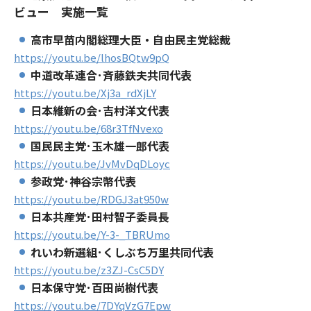
ビュー 実施一覧
高市早苗内閣総理大臣・自由民主党総裁
https://youtu.be/lhosBQtw9pQ
中道改革連合･斉藤鉄夫共同代表
https://youtu.be/Xj3a_rdXjLY
日本維新の会･吉村洋文代表
https://youtu.be/68r3TfNvexo
国民民主党･玉木雄一郎代表
https://youtu.be/JvMvDqDLoyc
参政党･神谷宗幣代表
https://youtu.be/RDGJ3at950w
日本共産党･田村智子委員長
https://youtu.be/Y-3-_TBRUmo
れいわ新選組･くしぶち万里共同代表
https://youtu.be/z3ZJ-CsC5DY
日本保守党･百田尚樹代表
https://youtu.be/7DYqVzG7Epw