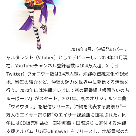
2019年3月、沖縄発のバーチ
ャルタレント（VTuber）としてデビューし、2024年11月現
在、YouTubeチャンネル登録者数は10.4万人超、X（旧
Twitter）フォロワー数は3.4万人超。沖縄の伝統文化や観光
地、料理の紹介など、沖縄の魅力を世界中に発信する活動を
行う。2020年には沖縄テレビにて初の冠番組「根間ういのち
ゅーばーTV」がスタート。2021年、初のオリジナルソロ曲
「ウミワタリ」を配信リリース。沖縄を代表する夏祭り"一
万人のエイサー踊り隊"のエイサー課題曲に抜擢された。同
年にはCD販売利益の一部を那覇・国際通りに寄付する沖縄
支援アルバム「Ui♡Okinawa」をリリースし、地域貢献のた