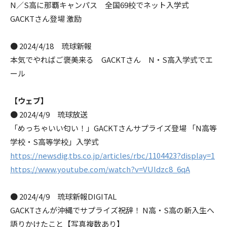
N／S高に那覇キャンパス 全国69校でネット入学式
GACKTさん登場 激励
● 2024/4/18 琉球新報
本気でやればご褒美来る GACKTさん N・S高入学式でエ
ール
【ウェブ】
● 2024/4/9 琉球放送
「めっちゃいい匂い！」GACKTさんサプライズ登場 「N高等
学校・S高等学校」入学式
https://newsdig.tbs.co.jp/articles/rbc/1104423?display=1
https://www.youtube.com/watch?v=VUldzc8_6qA
● 2024/4/9 琉球新報DIGITAL
GACKTさんが沖縄でサプライズ祝辞！ N高・S高の新入生へ
語りかけたこと【写真複数あり】