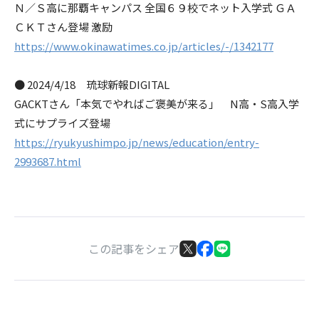
Ｎ／Ｓ高に那覇キャンパス 全国６９校でネット入学式 ＧＡ
ＣＫＴさん登場 激励
https://www.okinawatimes.co.jp/articles/-/1342177
● 2024/4/18 琉球新報DIGITAL
GACKTさん「本気でやればご褒美が来る」 N高・S高入学
式にサプライズ登場
https://ryukyushimpo.jp/news/education/entry-
2993687.html
この記事をシェア