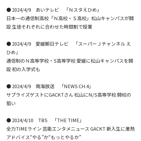
● 2024/4/9 あいテレビ 「Ｎスタえひめ」
日本一の通信制高校「Ｎ高校・Ｓ高校」松山キャンパスが開
設 生徒それぞれに合わせた時間割で授業
● 2024/4/9 愛媛朝日テレビ 「スーパーＪチャンネル え
ひめ」
通信制のＮ高等学校・S高等学校 愛媛に松山キャンパスを開
設 初の入学式も
● 2024/4/9 南海放送 「NEWS CH.4」
サプライズゲストにGACKTさん 松山にN/S高等学校 開校の
狙い
● 2024/4/10 TBS 「THE TIME」
全力TIMEライン 芸能エンタメニュース GACKT 新入生に激熱
アドバイス“やる”か“もっとやるか”