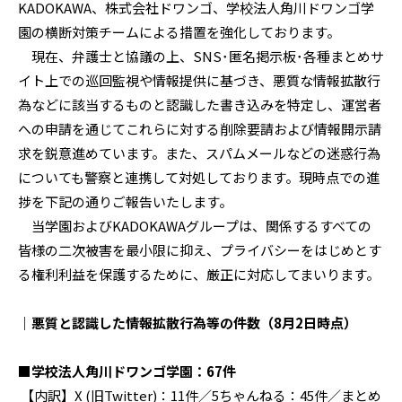
KADOKAWA、株式会社ドワンゴ、学校法人角川ドワンゴ学
園の横断対策チームによる措置を強化しております。
現在、弁護士と協議の上、SNS･匿名掲示板･各種まとめサ
イト上での巡回監視や情報提供に基づき、悪質な情報拡散行
為などに該当するものと認識した書き込みを特定し、運営者
への申請を通じてこれらに対する削除要請および情報開示請
求を鋭意進めています。また、スパムメールなどの迷惑行為
についても警察と連携して対処しております。現時点での進
捗を下記の通りご報告いたします。
当学園およびKADOKAWAグループは、関係するすべての
皆様の二次被害を最小限に抑え、プライバシーをはじめとす
る権利利益を保護するために、厳正に対応してまいります。
｜悪質と認識した情報拡散行為等の件数（8月2日時点）
■学校法人角川ドワンゴ学園：67件
【内訳】X (旧Twitter)：11件／5ちゃんねる：45件／まとめ