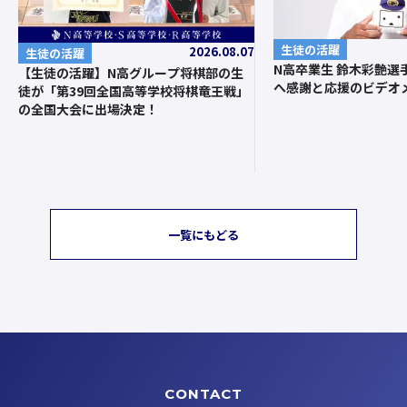
生徒の活躍
2026.08.07
生徒の活躍
N高卒業生 鈴木彩艶選
【生徒の活躍】N高グループ将棋部の生
へ感謝と応援のビデオ
徒が「第39回全国高等学校将棋竜王戦」
の全国大会に出場決定！
一覧にもどる
CONTACT