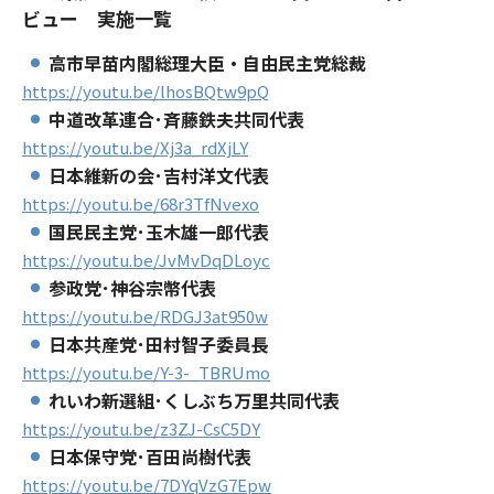
ビュー 実施一覧
高市早苗内閣総理大臣・自由民主党総裁
https://youtu.be/lhosBQtw9pQ
中道改革連合･斉藤鉄夫共同代表
https://youtu.be/Xj3a_rdXjLY
日本維新の会･吉村洋文代表
https://youtu.be/68r3TfNvexo
国民民主党･玉木雄一郎代表
https://youtu.be/JvMvDqDLoyc
参政党･神谷宗幣代表
https://youtu.be/RDGJ3at950w
日本共産党･田村智子委員長
https://youtu.be/Y-3-_TBRUmo
れいわ新選組･くしぶち万里共同代表
https://youtu.be/z3ZJ-CsC5DY
日本保守党･百田尚樹代表
https://youtu.be/7DYqVzG7Epw