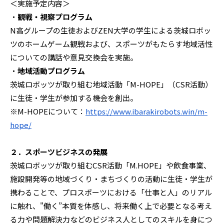
＜実施予定内容＞
・
観戦・視察プログラム
N高グループの生徒およびZEN大学の学生による茨城ロボッ
ツのホームゲーム観戦および、スポーツがもたらす地域活性
についての講話や意見交換会を実施。
・
地域活動プログラム
茨城ロボッツが取り組む地域活動「M-HOPE」（CSR活動）
に生徒・学生が参加する機会を創出。
※M-HOPEについて：
https://www.ibarakirobots.win/m-
hope/
２．スポーツビジネスの発展
茨城ロボッツが取り組むCSR活動「M.HOPE」や飲食事業、
施設開発等の地域づくり・まちづくりの活動に生徒・学生が
携わることで、プロスポーツにおける「仕事と人」のリアル
に触れ、"働く”本質を体感し、将来働く上で必要となる考え
る力や問題解決力などのビジネス人としてのスキルを身につ