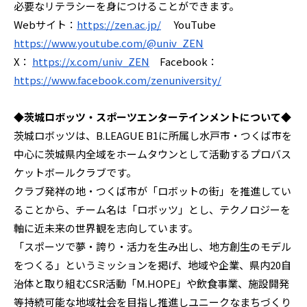
必要なリテラシーを身につけることができます。
Webサイト：
https://zen.ac.jp/
YouTube
https://www.youtube.com/@univ_ZEN
X：
https://x.com/univ_ZEN
Facebook：
https://www.facebook.com/zenuniversity/
◆茨城ロボッツ・スポーツエンターテインメントについて◆
茨城ロボッツは、B.LEAGUE B1に所属し水戸市・つくば市を
中心に茨城県内全域をホームタウンとして活動するプロバス
ケットボールクラブです。
クラブ発祥の地・つくば市が「ロボットの街」を推進してい
ることから、チーム名は「ロボッツ」とし、テクノロジーを
軸に近未来の世界観を志向しています。
「スポーツで夢・誇り・活力を生み出し、地方創生のモデル
をつくる」というミッションを掲げ、地域や企業、県内20自
治体と取り組むCSR活動「M.HOPE」や飲食事業、施設開発
等持続可能な地域社会を目指し推進しユニークなまちづくり