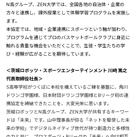
N高グループ、ZEN大学では、全国各地の自治体・企業の
方々と連携し、課外授業として体験学習プログラムを実施し
ます。
本協定では、地域・企業連携にスポーツという軸が加わり、
プログラムを通じてプロのバスケットボールクラブに身近に
触れる貴重な機会をいただくことで、生徒・学生たちの学
び・経験が広がることを期待しています。
＜茨城ロボッツ・スポーツエンターテインメント 川﨑 篤之
代表取締役社長＞
S高等学校がつくばに本校を構えているご縁を基盤に、角川
ドワンゴ学園様、日本財団ドワンゴ学園様とBリーグ初の連
携協定を締結できたことを、大変光栄に思います。
茨城ロボッツとN高グループ、ZEN大学が共有するキーワー
ドは「未来」です。山中理事長が仰る「ネットを駆使した未
来の学校」でデジタルネイティブ世代が持つ創造力と多様性
の力と共に、プロスポーツ・Bリーグの「未来」へ向け相互