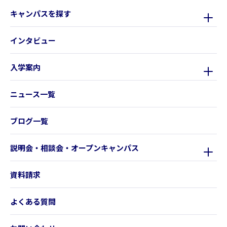
キャンパスを探す
インタビュー
入学案内
ニュース一覧
ブログ一覧
説明会・相談会・オープンキャンパス
資料請求
よくある質問