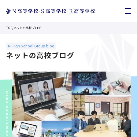
TOP
/
ネットの高校ブログ
ネットの高校ブログ