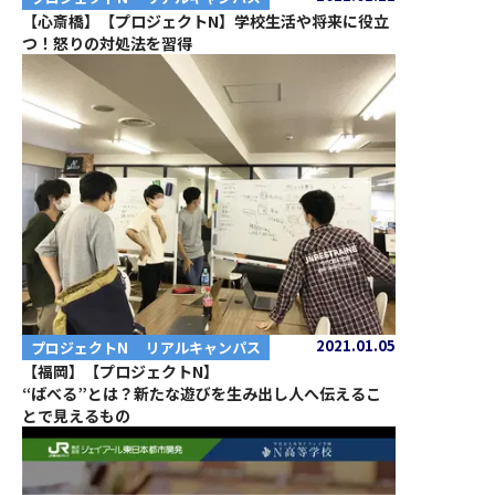
【心斎橋】【プロジェクトN】学校生活や将来に役立
つ！怒りの対処法を習得
2021.01.05
プロジェクトN
リアルキャンパス
【福岡】【プロジェクトN】
“ばべる”とは？新たな遊びを生み出し人へ伝えるこ
とで見えるもの