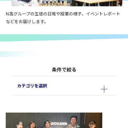
N高グループの生徒の日常や授業の様子、イベントレポート
などをお届けします。
条件で絞る
カテゴリを選択