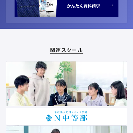
かんたん資料請求
関連スクール