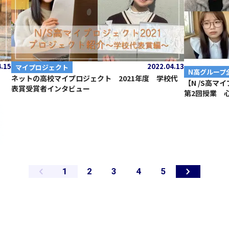
4.15
2022.04.13
マイプロジェクト
N高グループ
ト
ネットの高校マイプロジェクト 2021年度 学校代
【N /S高マ
表賞受賞者インタビュー
第2回授業 
ペ
ペ
ペ
ペ
ペ
1
2
3
4
5
ー
ー
ー
ー
ー
ジ
ジ
ジ
ジ
ジ