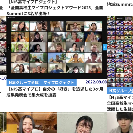
【N/S高マイプロジェクト】
地域Summ
全
「全国高校生マイプロジェクトアワード2023」全国
Summitに3名が出場！
4.10
2022.09.08
N高グループ全体
マイプロジェクト
【N/S高マイプロ】自分の「好き」を追求した3ヶ月
し
N高グループ
成果発表会で集大成を披露
【N /S高マ
全国高校生マ
活躍した生徒