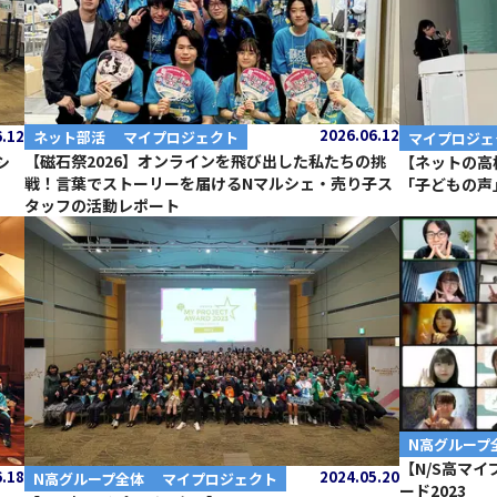
2026.06.12
6.12
ネット部活
マイプロジェクト
マイプロジェ
【磁石祭2026】オンラインを飛び出した私たちの挑
シ
【ネットの高
戦！言葉でストーリーを届けるNマルシェ・売り子ス
「子どもの声
タッフの活動レポート
N高グループ
【N/S高マ
6.18
2024.05.20
N高グループ全体
マイプロジェクト
ード2023