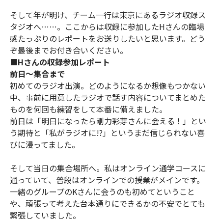
そして年が明け、チーム一行は東京にあるラジオ収録ス
タジオへ……。ここからは収録に参加したHさんの臨場
感たっぷりのレポートをお送りしたいと思います。どう
ぞ最後までお付き合いください。
■
Hさんの収録参加レポート
前日〜集合まで
初めてのラジオ出演。どのようになるか想像もつかない
中、事前に用意したラジオで話す内容についてまとめた
ものを何回も練習をして本番に備えました。
前日は「明日になったら剛力彩芽さんに会える！」とい
う期待と「私がラジオに!?」というまだ信じられない喜
びに浸ってました。
そして当日の集合場所へ。私はオンライン通学コースに
通っていて、普段はオンラインでの授業がメインです。
一緒のグループのKさんに会うのも初めてということ
や、頑張って考えた台本通りにできるかの不安でとても
緊張していました。