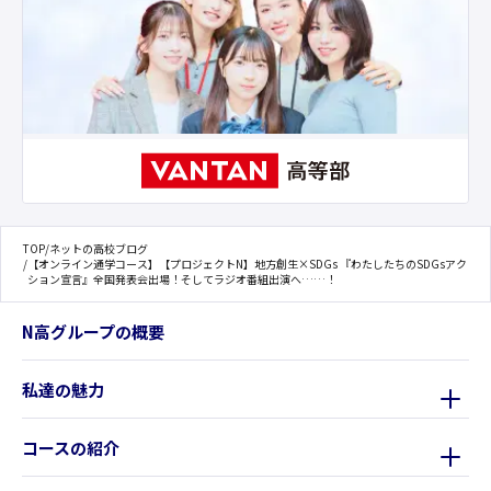
TOP
/
ネットの高校ブログ
/
【オンライン通学コース】【プロジェクトN】地方創生×SDGs 『わたしたちのSDGsアク
ション宣言』全国発表会出場！そしてラジオ番組出演へ……！
N高グループの概要
私達の魅力
コースの紹介