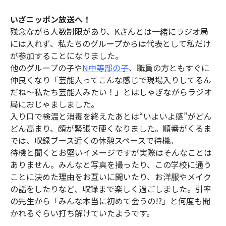
いざニッポン放送へ！
残念ながら人数制限があり、Kさんとは一緒にラジオ局
には入れず、私たちのグループからは代表として私だけ
が参加することになりました。
他のグループの子や
N中等部の子
、職員の方ともすぐに
仲良くなり「芸能人ってこんな感じで現場入りしてるん
だね〜私たち芸能人みたい！」とはしゃぎながらラジオ
局におじゃましました。
入り口で検温と消毒を終えたあとは“いよいよ感”がどん
どん高まり、顔が緊張で硬くなりました。順番がくるま
では、収録ブース近くの休憩スペースで待機。
待機と聞くとお堅いイメージですが実際はそんなことは
ありません。みんなと写真を撮ったり、この学校に通う
ことに決めた理由をお互いに聞いたり、お洋服やメイク
の話をしたりなど、収録まで楽しく過ごしました。引率
の先生から「みんな本当に初めて会うの!?」と何度も聞
かれるぐらい打ち解けていたようです。