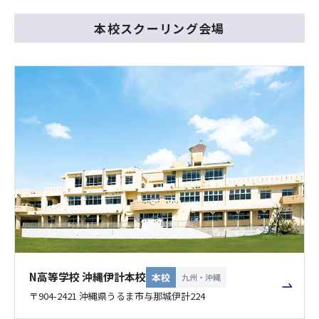
本校スクーリング会場
N高等学校 沖縄伊計本校
本校
九州・沖縄
〒904-2421 沖縄県うるま市与那城伊計224